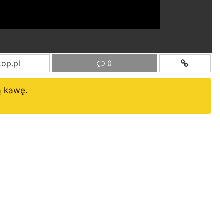
op.pl
0
ą kawę.