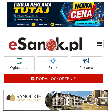
Ogłoszenia
Firmy
Reklama
DODAJ OGŁOSZENIE