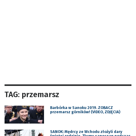
TAG: przemarsz
Barbórka w Sanoku 2019. ZOBACZ
przemarsz górników! (VIDEO, ZDJĘCIA)
SANOK: Mędrcy ze Wchodu złożyli dary
świętej rodzinie. Tłumy sanoczan podczas