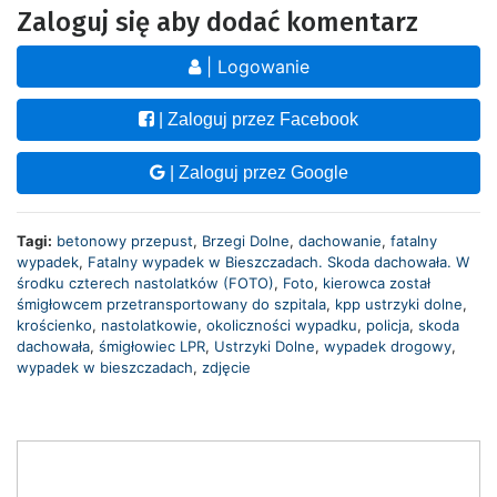
Zaloguj się aby dodać komentarz
| Logowanie
| Zaloguj przez Facebook
| Zaloguj przez Google
Tagi:
betonowy przepust
,
Brzegi Dolne
,
dachowanie
,
fatalny
wypadek
,
Fatalny wypadek w Bieszczadach. Skoda dachowała. W
środku czterech nastolatków (FOTO)
,
Foto
,
kierowca został
śmigłowcem przetransportowany do szpitala
,
kpp ustrzyki dolne
,
krościenko
,
nastolatkowie
,
okoliczności wypadku
,
policja
,
skoda
dachowała
,
śmigłowiec LPR
,
Ustrzyki Dolne
,
wypadek drogowy
,
wypadek w bieszczadach
,
zdjęcie