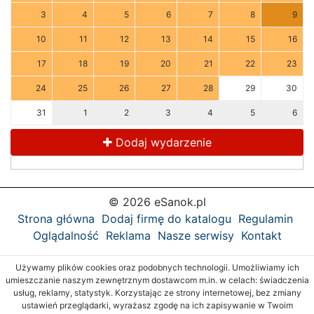
3
4
5
6
7
8
9
10
11
12
13
14
15
16
17
18
19
20
21
22
23
24
25
26
27
28
29
30
31
1
2
3
4
5
6
Dodaj wydarzenie
© 2026 eSanok.pl
Strona główna
Dodaj firmę do katalogu
Regulamin
Oglądalność
Reklama
Nasze serwisy
Kontakt
Używamy plików cookies oraz podobnych technologii. Umożliwiamy ich
umieszczanie naszym zewnętrznym dostawcom m.in. w celach: świadczenia
usług, reklamy, statystyk. Korzystając ze strony internetowej, bez zmiany
ustawień przeglądarki, wyrażasz zgodę na ich zapisywanie w Twoim