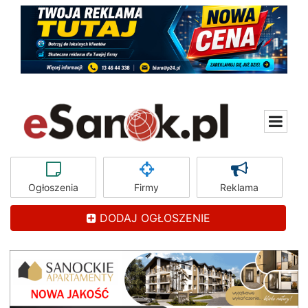
Ogłoszenia
Firmy
Reklama
DODAJ OGŁOSZENIE