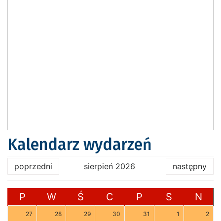
Kalendarz wydarzeń
poprzedni
sierpień 2026
następny
P
W
Ś
C
P
S
N
27
28
29
30
31
1
2