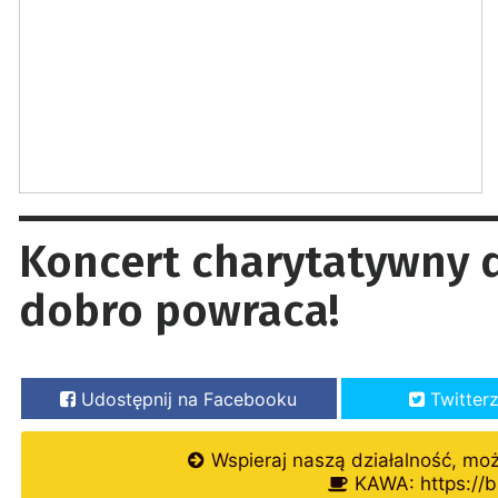
Koncert charytatywny dl
dobro powraca!
Udostępnij na Facebooku
Twitter
Wspieraj naszą działalność, mo
KAWA: https://b