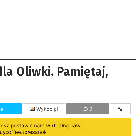
a Oliwki. Pamiętaj,
ze
Wykop.pl
0
żesz postawić nam wirtualną kawę.
uycoffee.to/esanok