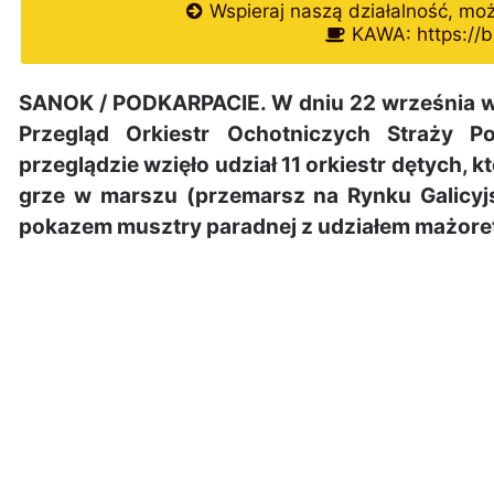
Wspieraj naszą działalność, mo
KAWA: https://b
SANOK / PODKARPACIE. W dniu 22 września w
Przegląd Orkiestr Ochotniczych Straży 
przeglądzie wzięło udział 11 orkiestr dętych,
grze w marszu (przemarsz na Rynku Galicyj
pokazem musztry paradnej z udziałem mażorete