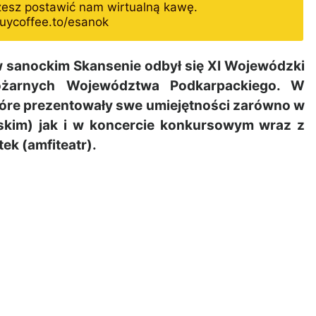
żesz postawić nam wirtualną kawę.
uycoffee.to/esanok
 sanockim Skansenie odbył się XI Wojewódzki
Pożarnych Województwa Podkarpackiego. W
 które prezentowały swe umiejętności zarówno w
skim) jak i w koncercie konkursowym wraz z
k (amfiteatr).