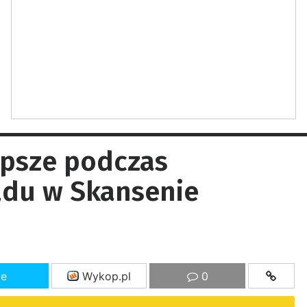
epsze podczas
ądu w Skansenie
ze
Wykop.pl
0