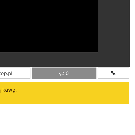
op.pl
0
ą kawę.