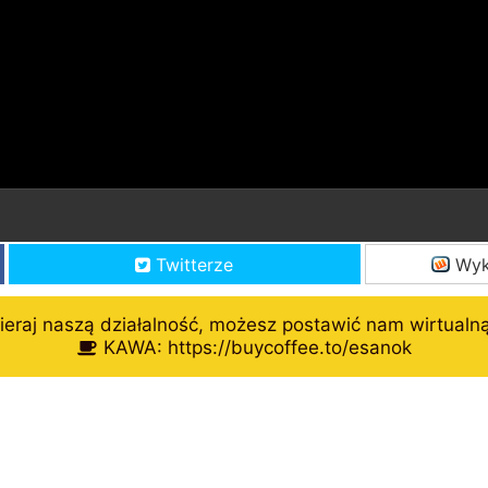
Twitterze
Wyk
eraj naszą działalność, możesz postawić nam wirtualn
KAWA: https://buycoffee.to/esanok