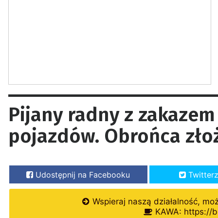
Pijany radny z zakaze
pojazdów. Obrońca złoż
Udostępnij na Facebooku
Twitter
Wspieraj naszą działalność, mo
KAWA: https://b