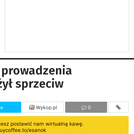
m prowadzenia
ył sprzeciw
ze
Wykop.pl
0
żesz postawić nam wirtualną kawę.
uycoffee.to/esanok