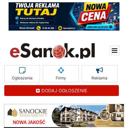
Ogłoszenia
Firmy
Reklama
DODAJ OGŁOSZENIE