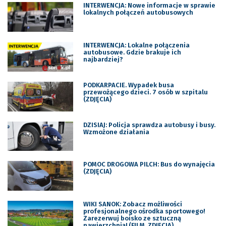
INTERWENCJA: Nowe informacje w sprawie
lokalnych połączeń autobusowych
INTERWENCJA: Lokalne połączenia
autobusowe. Gdzie brakuje ich
najbardziej?
PODKARPACIE. Wypadek busa
przewożącego dzieci. 7 osób w szpitalu
(ZDJĘCIA)
DZISIAJ: Policja sprawdza autobusy i busy.
Wzmożone działania
POMOC DROGOWA PILCH: Bus do wynajęcia
(ZDJĘCIA)
WIKI SANOK: Zobacz możliwości
profesjonalnego ośrodka sportowego!
Zarezerwuj boisko ze sztuczną
nawierzchnią! (FILM, ZDJĘCIA)