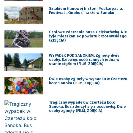
Szlakiem filmowej historii Podkarpacia.
Festiwal ,,Kinobus” także w Sanoku
Czołowe zderzenie busa z ciężarówką. Nie
żyje mieszkaniec powiatu brzozowskiego
(ZDJĘCIA)
WYPADEK POD SANOKIEM: Zgineły dwie
osoby. Dziewięć osób rannych jedna w
stanie ciężkim (FILM, ZDJĘCIA)
Dwie osoby zginęły w wypadku w Czerteżu
koło Sanoka (FILM, ZDJĘCIA)
Tragiczny wypadek w Czerteżu koło
Sanoka. Bus zderzył się z osobówką. Dwie
osoby zginęły (FILM, ZDJĘCIA)