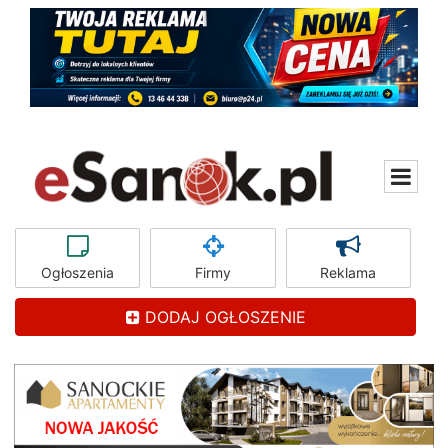
Ogłoszenia
Firmy
Reklama
DODAJ OGŁOSZENIE