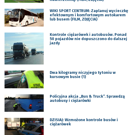
WIKI SPORT CENTRUM: Zaplanuj wycieczkę
efektownym i komfortowym autokarem
lub busem (FILM, ZDJĘCIA)
Kontrole ciężarówek i autobusów. Ponad
50 pojazdów nie dopuszczono do dalszej
jazdy
Dwa kilogramy niczyjego tytoniu w
kursowym busie (1)
Policyjna akcja ,,Bus & Truck”. Sprawdzą
autobusy i ciężarówki
DZISIAJ: Wzmożone kontrole busów i
ciężarówek