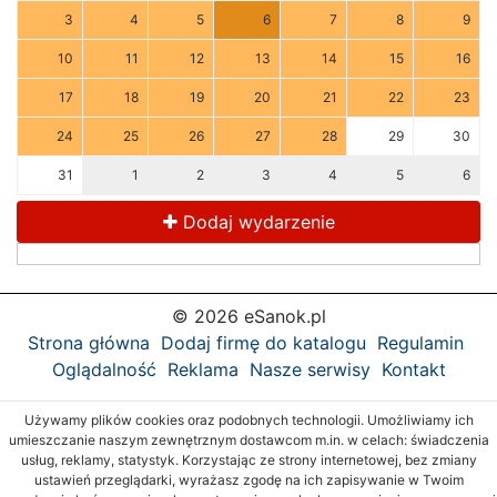
3
4
5
6
7
8
9
10
11
12
13
14
15
16
17
18
19
20
21
22
23
24
25
26
27
28
29
30
31
1
2
3
4
5
6
Dodaj wydarzenie
© 2026 eSanok.pl
Strona główna
Dodaj firmę do katalogu
Regulamin
Oglądalność
Reklama
Nasze serwisy
Kontakt
Używamy plików cookies oraz podobnych technologii. Umożliwiamy ich
umieszczanie naszym zewnętrznym dostawcom m.in. w celach: świadczenia
usług, reklamy, statystyk. Korzystając ze strony internetowej, bez zmiany
ustawień przeglądarki, wyrażasz zgodę na ich zapisywanie w Twoim