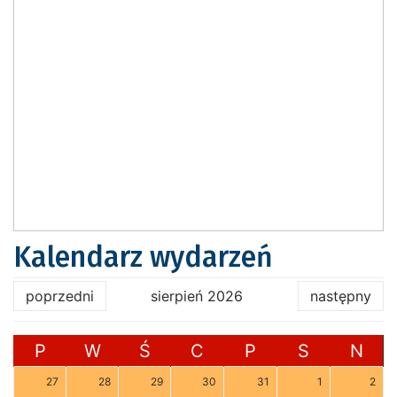
Kalendarz wydarzeń
poprzedni
sierpień 2026
następny
P
W
Ś
C
P
S
N
27
28
29
30
31
1
2