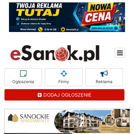
Ogłoszenia
Firmy
Reklama
DODAJ OGŁOSZENIE