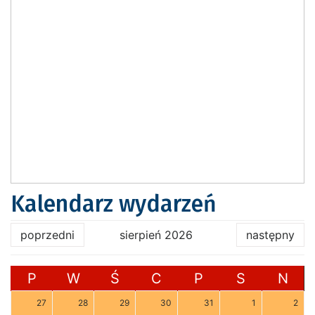
Kalendarz wydarzeń
poprzedni
sierpień 2026
następny
P
W
Ś
C
P
S
N
27
28
29
30
31
1
2