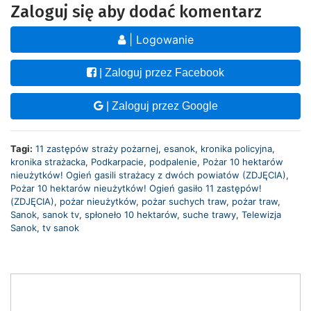
Zaloguj się aby dodać komentarz
| Logowanie
| Zaloguj przez Facebook
| Zaloguj przez Google
Tagi:
11 zastępów straży pożarnej
,
esanok
,
kronika policyjna
,
kronika strażacka
,
Podkarpacie
,
podpalenie
,
Pożar 10 hektarów
nieużytków! Ogień gasili strażacy z dwóch powiatów (ZDJĘCIA)
,
Pożar 10 hektarów nieużytków! Ogień gasiło 11 zastępów!
(ZDJĘCIA)
,
pożar nieużytków
,
pożar suchych traw
,
pożar traw
,
Sanok
,
sanok tv
,
spłoneło 10 hektarów
,
suche trawy
,
Telewizja
Sanok
,
tv sanok