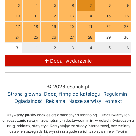
3
4
5
6
7
8
9
10
11
12
13
14
15
16
17
18
19
20
21
22
23
24
25
26
27
28
29
30
31
1
2
3
4
5
6
Dodaj wydarzenie
© 2026 eSanok.pl
Strona główna
Dodaj firmę do katalogu
Regulamin
Oglądalność
Reklama
Nasze serwisy
Kontakt
Używamy plików cookies oraz podobnych technologii. Umożliwiamy ich
umieszczanie naszym zewnętrznym dostawcom m.in. w celach: świadczenia
usług, reklamy, statystyk. Korzystając ze strony internetowej, bez zmiany
ustawień przeglądarki, wyrażasz zgodę na ich zapisywanie w Twoim