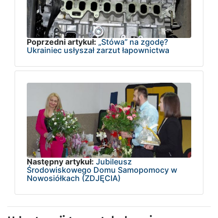
Poprzedni artykuł:
„Stówa” na zgodę?
Ukrainiec usłyszał zarzut łapownictwa
Następny artykuł:
Jubileusz
Środowiskowego Domu Samopomocy w
Nowosiółkach (ZDJĘCIA)