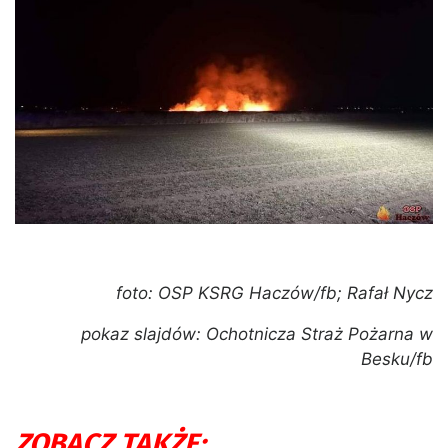
foto: OSP KSRG Haczów/fb; Rafał Nycz
pokaz slajdów: Ochotnicza Straż Pożarna w
Besku/fb
ZOBACZ TAKŻE: