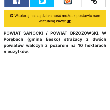
Wspieraj naszą działalność możesz postawić nam
wirtualną kawę:
POWIAT SANOCKI / POWIAT BRZOZOWSKI. W
Porębach (gmina Besko) strażacy z dwóch
powiatów walczyli z pożarem na 10 hektarach
nieużytków.