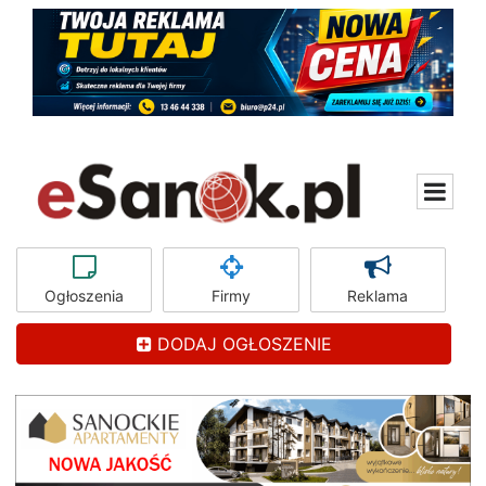
Ogłoszenia
Firmy
Reklama
DODAJ OGŁOSZENIE