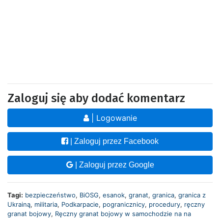
Zaloguj się aby dodać komentarz
| Logowanie
| Zaloguj przez Facebook
| Zaloguj przez Google
Tagi:
bezpieczeństwo
,
BiOSG
,
esanok
,
granat
,
granica
,
granica z
Ukrainą
,
militaria
,
Podkarpacie
,
pogranicznicy
,
procedury
,
ręczny
granat bojowy
,
Ręczny granat bojowy w samochodzie na na