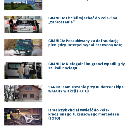
GRANICA: Chcieli wjechać do Polski na
„zaproszenie”
GRANICA: Poszukiwany za defraudację
pieniędzy. Interpol wydał czerwoną notę
GRANICA: Nielegalni imigranci wpadli, gdy
szukali noclegu
SANOK: Zamieszanie przy Ruderze? Ekipa
WATAHY w akcji (FOTO)
Izraelczyk chciał wwieźć do Polski
kradzionego, luksusowego mercedesa
(FOTO)