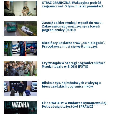
STRAŻ GRANICZNA: Wakacyjna podróż
zagraniczna? O tym musisz pamiętać!
Zasnął za kierownicą i wpadł do rowu.
Zakrwawionego mężczyznę ratowali
pogranicznicy (FOTO)
Ukraińscy kosiarze traw „na nielegalu”.
Pracodawca musi się wytłumaczyć
Czy wstąpią w szeregi pograniczników?
Młodzi ludzie w BiOSG (FOTO)
Blisko 2 tys. najmłodszych z wizytą u
bieszczadzkich pograniczników
Ekipa WATAHY w Rudawce Rymanowskiej.
Potrzebują statystów! SPRAWDŹ