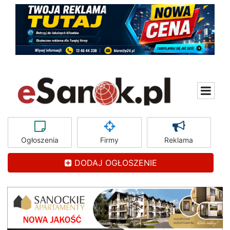
Ogłoszenia
Firmy
Reklama
DODAJ OGŁOSZENIE