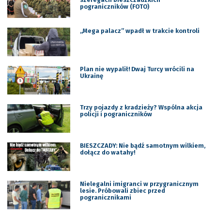
pograniczników (FOTO)
„Mega palacz” wpadł w trakcie kontroli
Plan nie wypalił! Dwaj Turcy wrócili na
Ukrainę
Trzy pojazdy z kradzieży? Wspólna akcja
policji i pograniczników
BIESZCZADY: Nie bądź samotnym wilkiem,
dołącz do watahy!
Nielegalni imigranci w przygranicznym
lesie. Próbowali zbiec przed
pogranicznikami