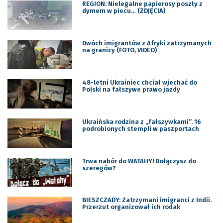
REGION: Nielegalne papierosy poszły z
dymem w piecu… (ZDJĘCIA)
Dwóch imigrantów z Afryki zatrzymanych
na granicy (FOTO, VIDEO)
48-letni Ukrainiec chciał wjechać do
Polski na fałszywe prawo jazdy
Ukraińska rodzina z „fałszywkami”. 16
podrobionych stempli w paszportach
Trwa nabór do WATAHY! Dołączysz do
szeregów?
BIESZCZADY: Zatrzymani imigranci z Indii.
Przerzut organizował ich rodak