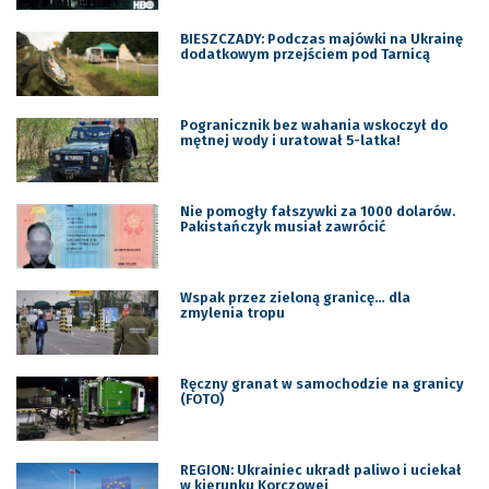
BIESZCZADY: Podczas majówki na Ukrainę
dodatkowym przejściem pod Tarnicą
Pogranicznik bez wahania wskoczył do
mętnej wody i uratował 5-latka!
Nie pomogły fałszywki za 1000 dolarów.
Pakistańczyk musiał zawrócić
Wspak przez zieloną granicę… dla
zmylenia tropu
Ręczny granat w samochodzie na granicy
(FOTO)
REGION: Ukrainiec ukradł paliwo i uciekał
w kierunku Korczowej