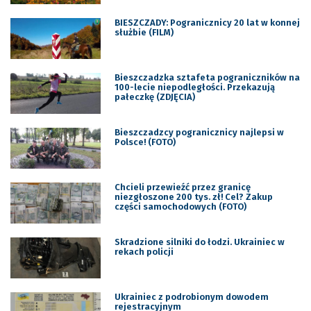
BIESZCZADY: Pogranicznicy 20 lat w konnej
służbie (FILM)
Bieszczadzka sztafeta pograniczników na
100-lecie niepodległości. Przekazują
pałeczkę (ZDJĘCIA)
Bieszczadzcy pogranicznicy najlepsi w
Polsce! (FOTO)
Chcieli przewieźć przez granicę
niezgłoszone 200 tys. zł! Cel? Zakup
części samochodowych (FOTO)
Skradzione silniki do łodzi. Ukrainiec w
rekach policji
Ukrainiec z podrobionym dowodem
rejestracyjnym