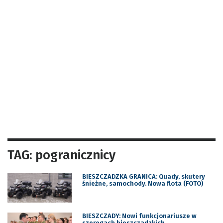
TAG: pogranicznicy
BIESZCZADZKA GRANICA: Quady, skutery
śnieżne, samochody. Nowa flota (FOTO)
BIESZCZADY: Nowi funkcjonariusze w
szeregach bieszczadzkich