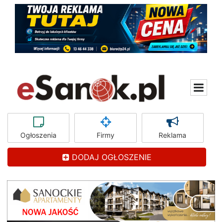
Ogłoszenia
Firmy
Reklama
DODAJ OGŁOSZENIE