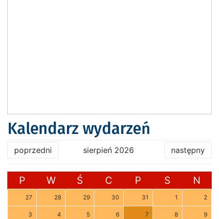
Kalendarz wydarzeń
poprzedni
sierpień 2026
następny
P
W
Ś
C
P
S
N
27
28
29
30
31
1
2
3
4
5
6
7
8
9