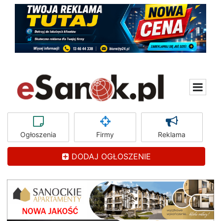
Ogłoszenia
Firmy
Reklama
DODAJ OGŁOSZENIE