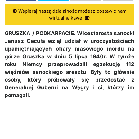
Wspieraj naszą działalność możesz postawić nam
wirtualną kawę:
GRUSZKA / PODKARPACIE. Wicestarosta sanocki
Janusz Cecuła wziął udział w uroczystościach
upamiętniających ofiary masowego mordu na
górze Gruszka w dniu 5 lipca 1940r. W tymże
roku Niemcy przeprowadzili egzekucję 112
więźniów sanockiego aresztu. Były to głównie
osoby, który próbowały się przedostać z
Generalnej Guberni na Węgry i ci, którzy im
pomagali.