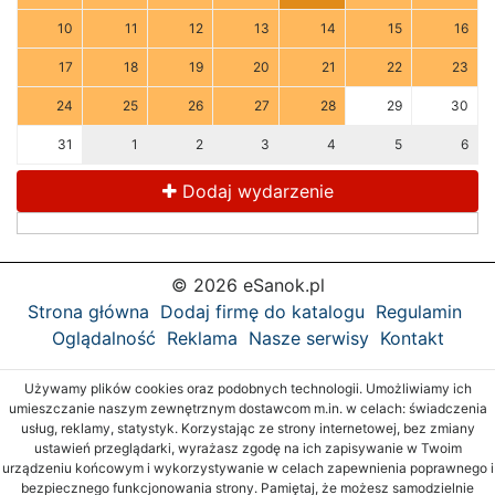
10
11
12
13
14
15
16
17
18
19
20
21
22
23
24
25
26
27
28
29
30
31
1
2
3
4
5
6
Dodaj wydarzenie
© 2026 eSanok.pl
Strona główna
Dodaj firmę do katalogu
Regulamin
Oglądalność
Reklama
Nasze serwisy
Kontakt
Używamy plików cookies oraz podobnych technologii. Umożliwiamy ich
umieszczanie naszym zewnętrznym dostawcom m.in. w celach: świadczenia
usług, reklamy, statystyk. Korzystając ze strony internetowej, bez zmiany
ustawień przeglądarki, wyrażasz zgodę na ich zapisywanie w Twoim
urządzeniu końcowym i wykorzystywanie w celach zapewnienia poprawnego i
bezpiecznego funkcjonowania strony. Pamiętaj, że możesz samodzielnie