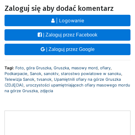
Zaloguj się aby dodać komentarz
| Logowanie
| Zaloguj przez Facebook
| Zaloguj przez Google
Tagi:
Foto
,
góra Gruszka
,
Gruszka
,
masowy mord
,
ofiary
,
Podkarpacie
,
Sanok
,
sanoktv
,
starostwo powiatowe w sanoku
,
Telewizja Sanok
,
tvsanok
,
Upamiętnili ofiary na górze Gruszka
(ZDJĘCIA)
,
uroczystości upamiętniającech ofiary masowego mordu
na górze Gruszka
,
zdjęcia