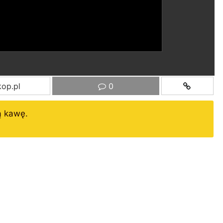
op.pl
0
ą kawę.