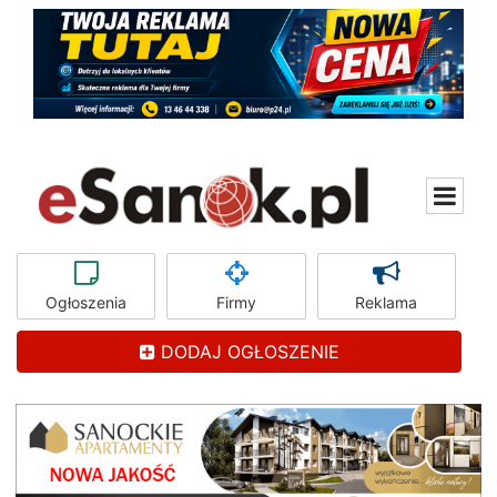
Ogłoszenia
Firmy
Reklama
DODAJ OGŁOSZENIE