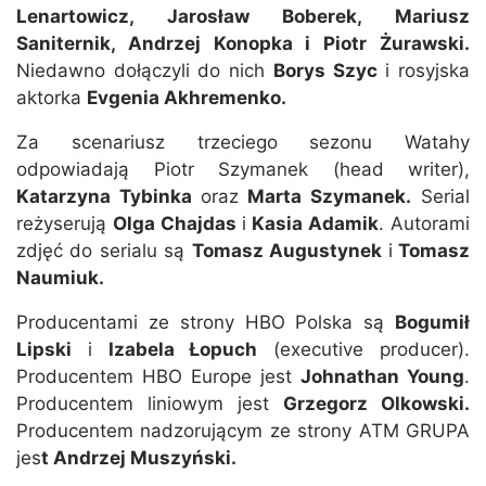
Lenartowicz, Jarosław Boberek, Mariusz
Saniternik, Andrzej Konopka i Piotr Żurawski.
Niedawno dołączyli do nich
Borys Szyc
i rosyjska
aktorka
Evgenia Akhremenko.
Za scenariusz trzeciego sezonu Watahy
odpowiadają Piotr Szymanek (head writer),
Katarzyna Tybinka
oraz
Marta Szymanek.
Serial
reżyserują
Olga Chajdas
i
Kasia Adamik
. Autorami
zdjęć do serialu są
Tomasz Augustynek
i
Tomasz
Naumiuk.
Producentami ze strony HBO Polska są
Bogumił
Lipski
i
Izabela Łopuch
(executive producer).
Producentem HBO Europe jest
Johnathan Young
.
Producentem liniowym jest
Grzegorz Olkowski.
Producentem nadzorującym ze strony ATM GRUPA
jes
t Andrzej Muszyński.