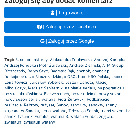
Zaloguj się aby dodać komentarz
| Logowanie
| Zaloguj przez Facebook
| Zaloguj przez Google
Tagi:
3. sezon
,
aktorzy
,
Aleksandra Popławska
,
Andrzej Konopka
,
Andrzej Konopka i Piotr Żurawski.
,
Andrzej Zieliński
,
ATM Group
,
Bieszczady
,
Borys Szyc
,
Dagmara Bąk
,
esanok
,
esanok.pl
,
funkcjonariusze Bieszczadzkiego OSG
,
hbo
,
HBO Polska
,
Jacek
Lenartowicz
,
Jarosław Boberek
,
Leszek Lichota
,
Maciej
Mikołajczyk
,
Mariusz Saniternik
,
na planie serialu
,
na pograniczu
polsko-ukraińskim w Bieszczadach
,
nowe odcinki
,
nowy sezon
,
nowy sezon serialu wataha
,
Piotr Żurawski
,
Podkarpacie
,
realizacja
,
Rebrow
,
reżyser
,
Sanok
,
sanok tv
,
sanoktv
,
sceny
kręcone w Sanoku
,
serial wataha
,
Telewizja Sanok
,
trzeci sezon
,
tv
sanok
,
tvsanok
,
wataha
,
wataha 3
,
wataha w hbo
,
zdjęcia
,
zwiastun
,
zwiastun watahy