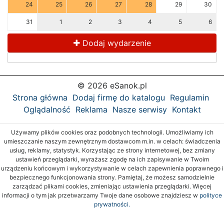
24
25
26
27
28
29
30
31
1
2
3
4
5
6
Dodaj wydarzenie
© 2026 eSanok.pl
Strona główna
Dodaj firmę do katalogu
Regulamin
Oglądalność
Reklama
Nasze serwisy
Kontakt
Używamy plików cookies oraz podobnych technologii. Umożliwiamy ich
umieszczanie naszym zewnętrznym dostawcom m.in. w celach: świadczenia
usług, reklamy, statystyk. Korzystając ze strony internetowej, bez zmiany
ustawień przeglądarki, wyrażasz zgodę na ich zapisywanie w Twoim
urządzeniu końcowym i wykorzystywanie w celach zapewnienia poprawnego i
bezpiecznego funkcjonowania strony. Pamiętaj, że możesz samodzielnie
zarządzać plikami cookies, zmieniając ustawienia przeglądarki. Więcej
informacji o tym jak przetwarzamy Twoje dane osobowe znajdziesz w
polityce
prywatności.