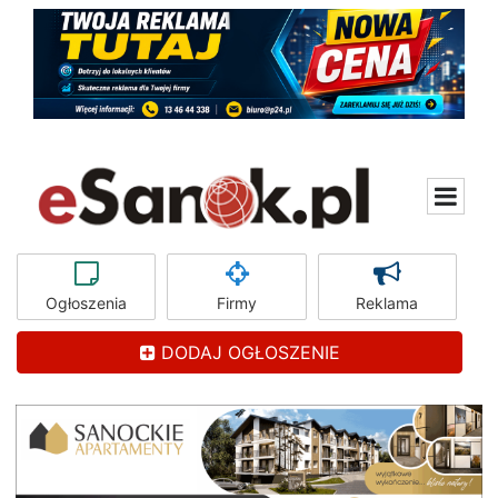
Ogłoszenia
Firmy
Reklama
DODAJ OGŁOSZENIE