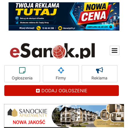
Ogłoszenia
Firmy
Reklama
DODAJ OGŁOSZENIE