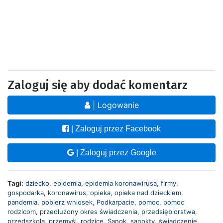
Zaloguj się aby dodać komentarz
| Logowanie
| Zaloguj przez Facebook
| Zaloguj przez Google
Tagi:
dziecko
,
epidemia
,
epidemia koronawirusa
,
firmy
,
gospodarka
,
koronawirus
,
opieka
,
opieka nad dzieckiem
,
pandemia
,
pobierz wniosek
,
Podkarpacie
,
pomoc
,
pomoc
rodzicom
,
przedłużony okres świadczenia
,
przedsiębiorstwa
,
przedszkola
,
przemyśl
,
rodzice
,
Sanok
,
sanoktv
,
świadczenie
,