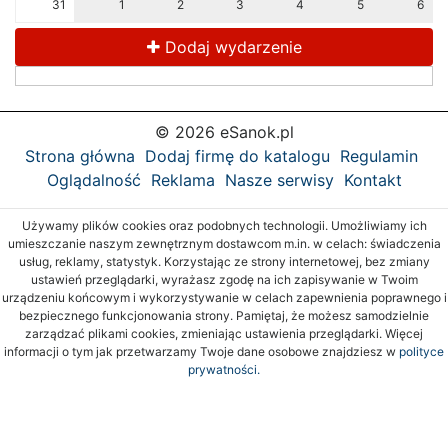
31
1
2
3
4
5
6
Dodaj wydarzenie
© 2026 eSanok.pl
Strona główna
Dodaj firmę do katalogu
Regulamin
Oglądalność
Reklama
Nasze serwisy
Kontakt
Używamy plików cookies oraz podobnych technologii. Umożliwiamy ich
umieszczanie naszym zewnętrznym dostawcom m.in. w celach: świadczenia
usług, reklamy, statystyk. Korzystając ze strony internetowej, bez zmiany
ustawień przeglądarki, wyrażasz zgodę na ich zapisywanie w Twoim
urządzeniu końcowym i wykorzystywanie w celach zapewnienia poprawnego i
bezpiecznego funkcjonowania strony. Pamiętaj, że możesz samodzielnie
zarządzać plikami cookies, zmieniając ustawienia przeglądarki. Więcej
informacji o tym jak przetwarzamy Twoje dane osobowe znajdziesz w
polityce
prywatności.