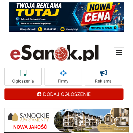
Ogłoszenia
Firmy
Reklama
DODAJ OGŁOSZENIE