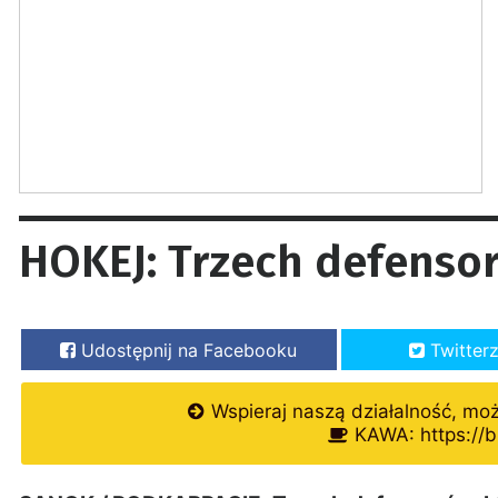
HOKEJ: Trzech defens
Udostępnij na Facebooku
Twitter
Wspieraj naszą działalność, mo
KAWA: https://b