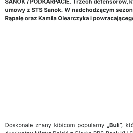
SANOK / PODKARPACIE. Trzech defensorów, k
umowy z STS Sanok. W nadchodzącym sezoni
Rąpałę oraz Kamila Olearczyka i powracające
Doskonale znany kibicom popularny
„Buli”,
któ