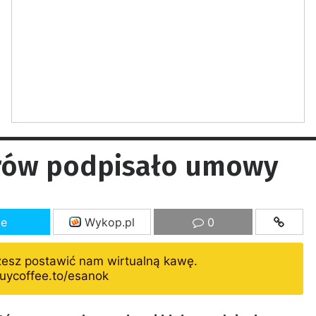
orów podpisało umowy
ze
Wykop.pl
0
żesz postawić nam wirtualną kawę.
uycoffee.to/esanok