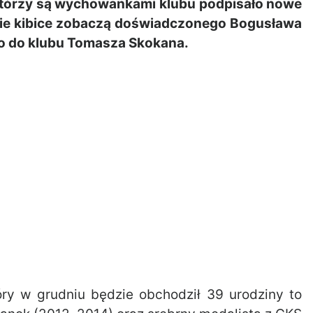
tórzy są wychowankami klubu podpisało nowe
e kibice zobaczą doświadczonego Bogusława
go do klubu Tomasza Skokana.
ry w grudniu będzie obchodził 39 urodziny to