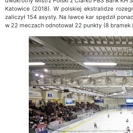
dwukrotny Mistrz Polski z Ciarko PBS Bank KH 
Katowice (2018). W polskiej ekstralidze roze
zaliczył 154 asysty. Na ławce kar spędził pona
w 22 meczach odnotował 22 punkty (8 bramek i 