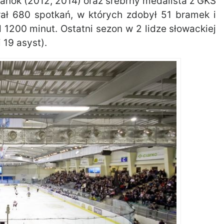
Sanok (2012, 2014) oraz srebrny medalista z GKS
grał 680 spotkań, w których zdobył 51 bramek i
d 1200 minut. Ostatni sezon w 2 lidze słowackiej
19 asyst).