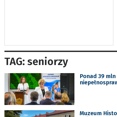
TAG: seniorzy
Ponad 39 mln 
niepełnospra
Muzeum Histo