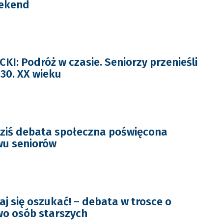
ekend
I: Podróż w czasie. Seniorzy przenieśli
i 30. XX wieku
iś debata społeczna poświęcona
wu seniorów
aj się oszukać! – debata w trosce o
wo osób starszych