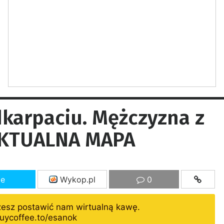
karpaciu. Mężczyzna z
 AKTUALNA MAPA
ze
Wykop.pl
0
żesz postawić nam wirtualną kawę.
uycoffee.to/esanok