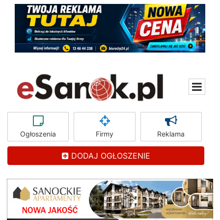
Ogłoszenia
Firmy
Reklama
DODAJ OGŁOSZENIE