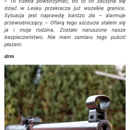
–
To trzeba powstrzymać, bo to co zaczyna się
dziać w Lesku przekracza już wszelkie granice.
Sytuacja jest naprawdę bardzo zła
– alarmuje
przewodniczący. –
Ofiarą tego szczucia stałem się
ja i moja rodzina. Zostało naruszone nasze
bezpieczeństwo. Nie mam zamiaru tego puścić
płazem
.
drm