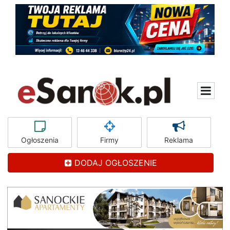
Ogłoszenia
Firmy
Reklama
DODAJ OGŁOSZENIE