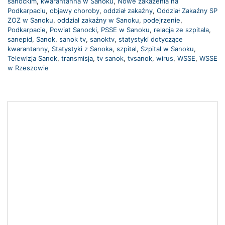
sanockim
,
kwarantanna w Sanoku
,
Nowe zakażenia na
Podkarpaciu
,
objawy choroby
,
oddział zakaźny
,
Oddział Zakaźny SP
ZOZ w Sanoku
,
oddział zakaźny w Sanoku
,
podejrzenie
,
Podkarpacie
,
Powiat Sanocki
,
PSSE w Sanoku
,
relacja ze szpitala
,
sanepid
,
Sanok
,
sanok tv
,
sanoktv
,
statystyki dotyczące
kwarantanny
,
Statystyki z Sanoka
,
szpital
,
Szpital w Sanoku
,
Telewizja Sanok
,
transmisja
,
tv sanok
,
tvsanok
,
wirus
,
WSSE
,
WSSE
w Rzeszowie