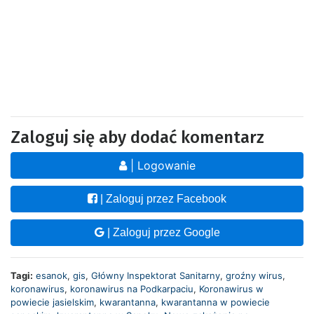
Zaloguj się aby dodać komentarz
| Logowanie
| Zaloguj przez Facebook
| Zaloguj przez Google
Tagi:
esanok
,
gis
,
Główny Inspektorat Sanitarny
,
groźny wirus
,
koronawirus
,
koronawirus na Podkarpaciu
,
Koronawirus w
powiecie jasielskim
,
kwarantanna
,
kwarantanna w powiecie