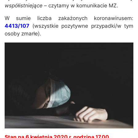
współistniejące –
czytamy w komunikacie MZ.
W sumie liczba zakażonych koronawirusem:
4413/107
(wszystkie pozytywne przypadki/w tym
osoby zmarłe).
Stan na 6 kwietnia 2020 r. godzina 17.00