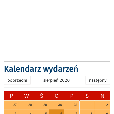
Kalendarz wydarzeń
poprzedni
sierpień 2026
następny
P
W
Ś
C
P
S
N
27
28
29
30
31
1
2
3
4
5
6
7
8
9