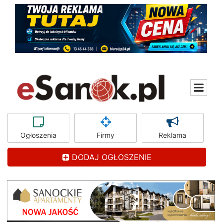
Ogłoszenia
Firmy
Reklama
DODAJ OGŁOSZENIE