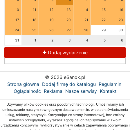
10
11
12
13
14
15
16
17
18
19
20
21
22
23
24
25
26
27
28
29
30
31
1
2
3
4
5
6
Dodaj wydarzenie
© 2026 eSanok.pl
Strona główna
Dodaj firmę do katalogu
Regulamin
Oglądalność
Reklama
Nasze serwisy
Kontakt
Używamy plików cookies oraz podobnych technologii. Umożliwiamy ich
umieszczanie naszym zewnętrznym dostawcom m.in. w celach: świadczenia
usług, reklamy, statystyk. Korzystając ze strony internetowej, bez zmiany
ustawień przeglądarki, wyrażasz zgodę na ich zapisywanie w Twoim
urządzeniu końcowym i wykorzystywanie w celach zapewnienia poprawnego i