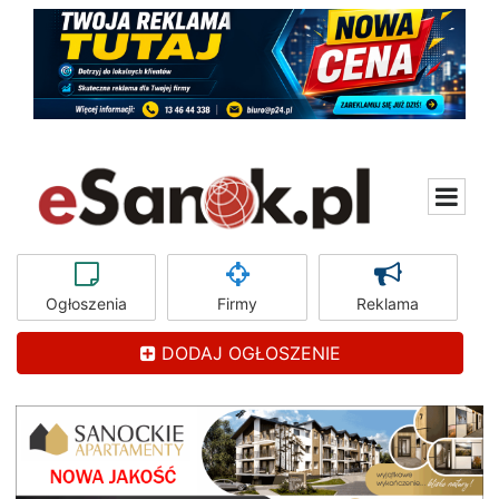
Ogłoszenia
Firmy
Reklama
DODAJ OGŁOSZENIE