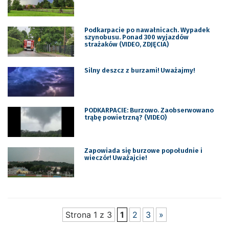
Podkarpacie po nawałnicach. Wypadek
szynobusu. Ponad 300 wyjazdów
strażaków (VIDEO, ZDJĘCIA)
Silny deszcz z burzami! Uważajmy!
PODKARPACIE: Burzowo. Zaobserwowano
trąbę powietrzną? (VIDEO)
Zapowiada się burzowe popołudnie i
wieczór! Uważajcie!
Strona 1 z 3
1
2
3
»