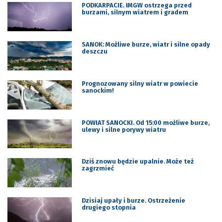
PODKARPACIE. IMGW ostrzega przed
burzami, silnym wiatrem i gradem
SANOK: Możliwe burze, wiatr i silne opady
deszczu
Prognozowany silny wiatr w powiecie
sanockim!
POWIAT SANOCKI. Od 15:00 możliwe burze,
ulewy i silne porywy wiatru
Dziś znowu będzie upalnie. Może też
zagrzmieć
Dzisiaj upały i burze. Ostrzeżenie
drugiego stopnia