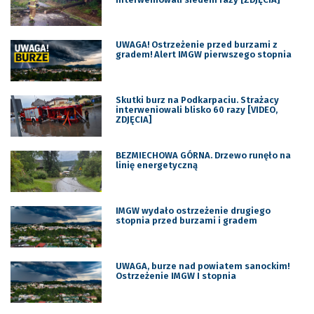
UWAGA! Ostrzeżenie przed burzami z
gradem! Alert IMGW pierwszego stopnia
Skutki burz na Podkarpaciu. Strażacy
interweniowali blisko 60 razy [VIDEO,
ZDJĘCIA]
BEZMIECHOWA GÓRNA. Drzewo runęło na
linię energetyczną
IMGW wydało ostrzeżenie drugiego
stopnia przed burzami i gradem
UWAGA, burze nad powiatem sanockim!
Ostrzeżenie IMGW I stopnia