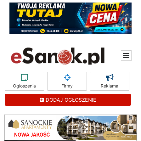
Ogłoszenia
Firmy
Reklama
DODAJ OGŁOSZENIE