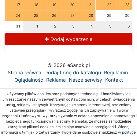
17
18
19
20
21
22
23
24
25
26
27
28
29
30
31
1
2
3
4
5
6
Dodaj wydarzenie
© 2026 eSanok.pl
Strona główna
Dodaj firmę do katalogu
Regulamin
Oglądalność
Reklama
Nasze serwisy
Kontakt
Używamy plików cookies oraz podobnych technologii. Umożliwiamy ich
umieszczanie naszym zewnętrznym dostawcom m.in. w celach: świadczenia
usług, reklamy, statystyk. Korzystając ze strony internetowej, bez zmiany
ustawień przeglądarki, wyrażasz zgodę na ich zapisywanie w Twoim
urządzeniu końcowym i wykorzystywanie w celach zapewnienia poprawnego i
bezpiecznego funkcjonowania strony. Pamiętaj, że możesz samodzielnie
zarządzać plikami cookies, zmieniając ustawienia przeglądarki. Więcej
informacji o tym jak przetwarzamy Twoje dane osobowe znajdziesz w
polityce