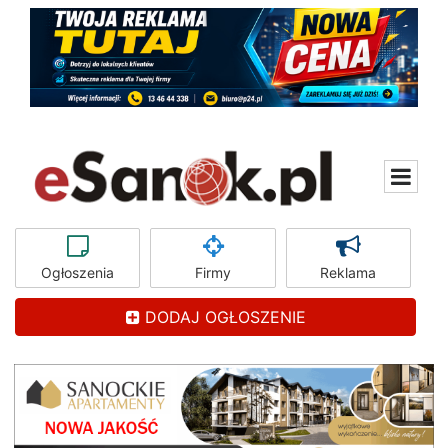
Ogłoszenia
Firmy
Reklama
DODAJ OGŁOSZENIE