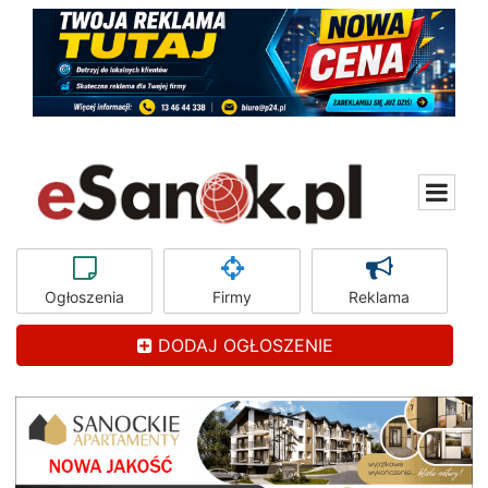
Ogłoszenia
Firmy
Reklama
DODAJ OGŁOSZENIE