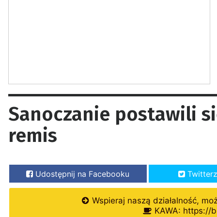
Sanoczanie postawili si
remis
Udostępnij na Facebooku
Twitter
Wspieraj naszą działalność, mo
KAWA: https://b