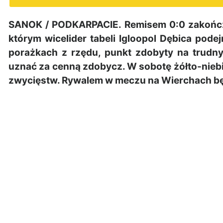
SANOK / PODKARPACIE. Remisem 0:0 zakończył 
którym wicelider tabeli Igloopol Dębica pod
porażkach z rzędu, punkt zdobyty na trudn
uznać za cenną zdobycz. W sobotę żółto-nieb
zwycięstw. Rywalem w meczu na Wierchach bę