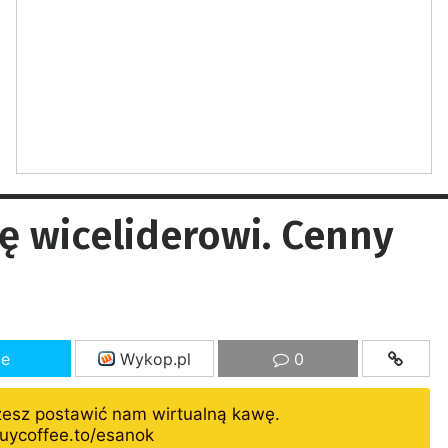
ę wiceliderowi. Cenny
ze
Wykop.pl
0
żesz postawić nam wirtualną kawę.
uycoffee.to/esanok