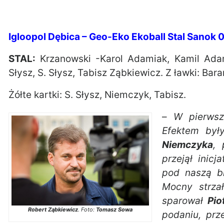
Igloopol Dębica – Geo-Eko Ekoball Stal Sanok 0
STAL:
Krzanowski -Karol Adamiak, Kamil Adami
Słysz, S. Słysz, Tabisz Ząbkiewicz. Z ławki: Bara
Żółte kartki: S. Słysz, Niemczyk, Tabisz.
–
W pierwsz
Efektem był
Niemczyka
, 
przejął inic
pod naszą br
Mocny strza
sparował
Pio
Robert Ząbkiewicz
. Foto:
Tomasz Sowa
podaniu, prz