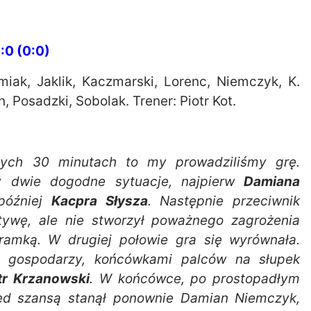
:0 (0:0)
ak, Jaklik, Kaczmarski, Lorenc, Niemczyk, K.
n, Posadzki, Sobolak. Trener: Piotr Kot.
ych 30 minutach to my prowadziliśmy grę.
y dwie dogodne sytuacje, najpierw
Damiana
później
Kacpra Słysza
. Następnie przeciwnik
jatywę, ale nie stworzył poważnego zagrożenia
amką. W drugiej połowie gra się wyrównała.
ł gospodarzy, końcówkami palców na słupek
tr Krzanowski
. W końcówce, po prostopadłym
ed szansą stanął ponownie Damian Niemczyk,