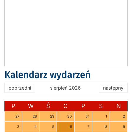
Kalendarz wydarzeń
poprzedni
sierpień 2026
następny
P
W
Ś
C
P
S
N
27
28
29
30
31
1
2
3
4
5
6
7
8
9