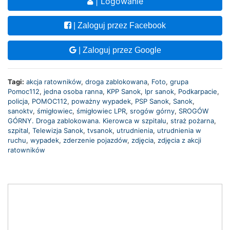
| Logowanie
| Zaloguj przez Facebook
| Zaloguj przez Google
Tagi:
akcja ratowników
,
droga zablokowana
,
Foto
,
grupa
Pomoc112
,
jedna osoba ranna
,
KPP Sanok
,
lpr sanok
,
Podkarpacie
,
policja
,
POMOC112
,
poważny wypadek
,
PSP Sanok
,
Sanok
,
sanoktv
,
śmigłowiec
,
śmigłowiec LPR
,
srogów górny
,
SROGÓW
GÓRNY. Droga zablokowana. Kierowca w szpitalu
,
straż pożarna
,
szpital
,
Telewizja Sanok
,
tvsanok
,
utrudnienia
,
utrudnienia w
ruchu
,
wypadek
,
zderzenie pojazdów
,
zdjęcia
,
zdjęcia z akcji
ratowników