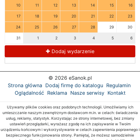
10
11
12
13
14
15
16
17
18
19
20
21
22
23
24
25
26
27
28
29
30
31
1
2
3
4
5
6
Dodaj wydarzenie
© 2026 eSanok.pl
Strona główna
Dodaj firmę do katalogu
Regulamin
Oglądalność
Reklama
Nasze serwisy
Kontakt
Używamy plików cookies oraz podobnych technologii. Umożliwiamy ich
umieszczanie naszym zewnętrznym dostawcom m.in. w celach: świadczenia
usług, reklamy, statystyk. Korzystając ze strony internetowej, bez zmiany
ustawień przeglądarki, wyrażasz zgodę na ich zapisywanie w Twoim
urządzeniu końcowym i wykorzystywanie w celach zapewnienia poprawnego i
bezpiecznego funkcjonowania strony. Pamiętaj, że możesz samodzielnie