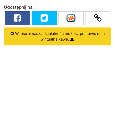
Udostępnij na:
Wspieraj naszą działalność możesz postawić nam
wirtualną kawę.