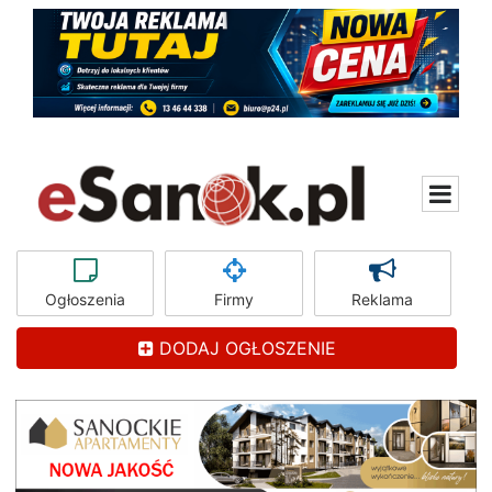
Ogłoszenia
Firmy
Reklama
DODAJ OGŁOSZENIE