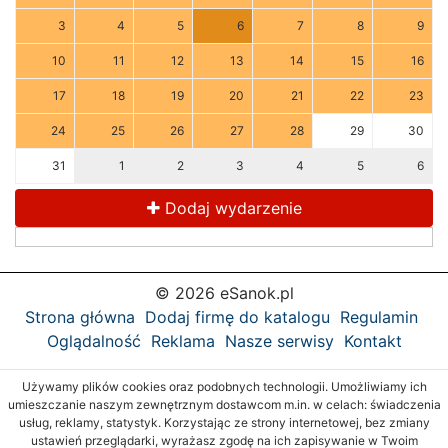
3
4
5
6
7
8
9
10
11
12
13
14
15
16
17
18
19
20
21
22
23
24
25
26
27
28
29
30
31
1
2
3
4
5
6
Dodaj wydarzenie
© 2026 eSanok.pl
Strona główna
Dodaj firmę do katalogu
Regulamin
Oglądalność
Reklama
Nasze serwisy
Kontakt
Używamy plików cookies oraz podobnych technologii. Umożliwiamy ich
umieszczanie naszym zewnętrznym dostawcom m.in. w celach: świadczenia
usług, reklamy, statystyk. Korzystając ze strony internetowej, bez zmiany
ustawień przeglądarki, wyrażasz zgodę na ich zapisywanie w Twoim