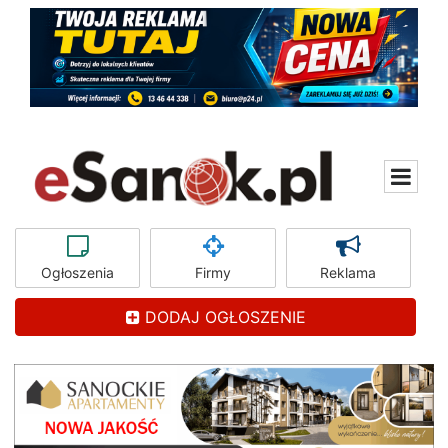
Ogłoszenia
Firmy
Reklama
DODAJ OGŁOSZENIE