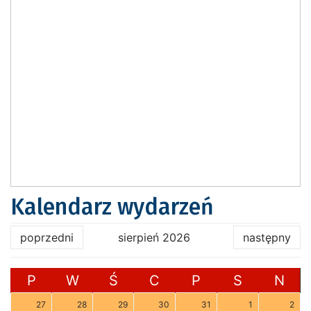
Kalendarz wydarzeń
poprzedni
sierpień 2026
następny
P
W
Ś
C
P
S
N
27
28
29
30
31
1
2