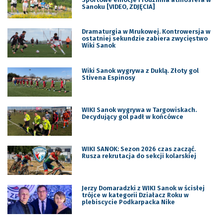
Sanoku [VIDEO, ZDJĘCIA]
Dramaturgia w Mrukowej. Kontrowersja w
ostatniej sekundzie zabiera zwycięstwo
Wiki Sanok
Wiki Sanok wygrywa z Duklą. Złoty gol
Stivena Espinosy
WIKI Sanok wygrywa w Targowiskach.
Decydujący gol padł w końcówce
WIKI SANOK: Sezon 2026 czas zacząć.
Rusza rekrutacja do sekcji kolarskiej
Jerzy Domaradzki z WIKI Sanok w ścisłej
trójce w kategorii Działacz Roku w
plebiscycie Podkarpacka Nike