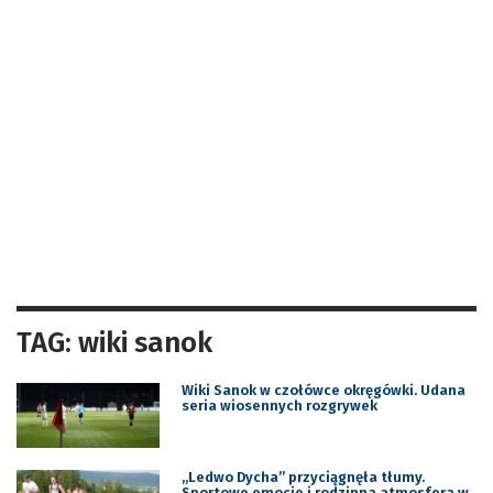
TAG: wiki sanok
Wiki Sanok w czołówce okręgówki. Udana
seria wiosennych rozgrywek
„Ledwo Dycha” przyciągnęła tłumy.
Sportowe emocje i rodzinna atmosfera w