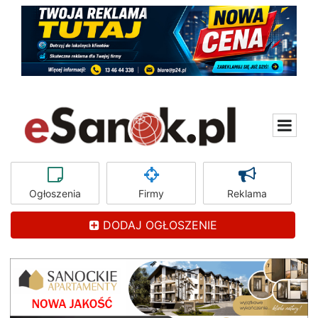
Ogłoszenia
Firmy
Reklama
DODAJ OGŁOSZENIE