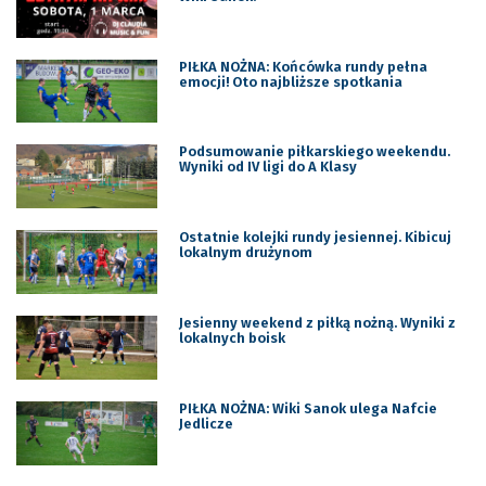
PIŁKA NOŻNA: Końcówka rundy pełna
emocji! Oto najbliższe spotkania
Podsumowanie piłkarskiego weekendu.
Wyniki od IV ligi do A Klasy
Ostatnie kolejki rundy jesiennej. Kibicuj
lokalnym drużynom
Jesienny weekend z piłką nożną. Wyniki z
lokalnych boisk
PIŁKA NOŻNA: Wiki Sanok ulega Nafcie
Jedlicze