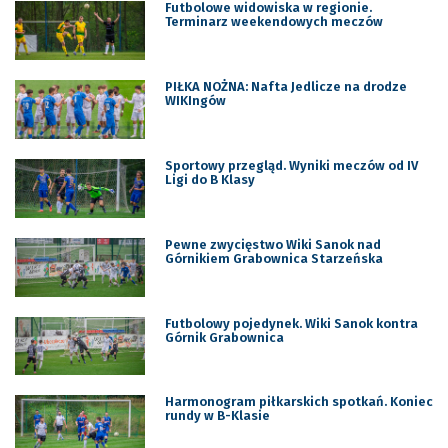
Futbolowe widowiska w regionie.
Terminarz weekendowych meczów
PIŁKA NOŻNA: Nafta Jedlicze na drodze
WIKIngów
Sportowy przegląd. Wyniki meczów od IV
Ligi do B Klasy
Pewne zwycięstwo Wiki Sanok nad
Górnikiem Grabownica Starzeńska
Futbolowy pojedynek. Wiki Sanok kontra
Górnik Grabownica
Harmonogram piłkarskich spotkań. Koniec
rundy w B-Klasie