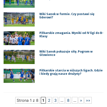
Wiki Sanok w formie. Czy postawi się
liderowi?
Piłkarskie zmagania. Wyniki od IV ligi do B-
Klasy
Wiki Sanok pokazuje siłę. Pogrom w
Głowience
Piłkarskie starcia w niższych ligach. Gdzie
i kiedy grają nasze drużyny?
Strona 1 z 8
1
2
3
...
8
...
»
»»