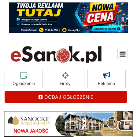
Ogłoszenia
Firmy
Reklama
DODAJ OGŁOSZENIE