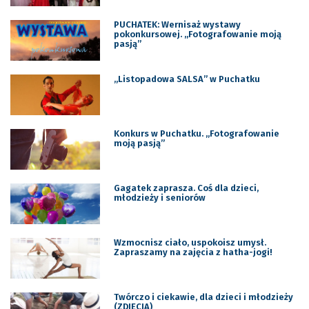
PUCHATEK: Wernisaż wystawy
pokonkursowej. „Fotografowanie moją
pasją”
„Listopadowa SALSA” w Puchatku
Konkurs w Puchatku. „Fotografowanie
moją pasją”
Gagatek zaprasza. Coś dla dzieci,
młodzieży i seniorów
Wzmocnisz ciało, uspokoisz umysł.
Zapraszamy na zajęcia z hatha-jogi!
Twórczo i ciekawie, dla dzieci i młodzieży
(ZDJĘCIA)