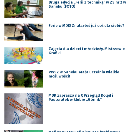
Druga edycja „Ferii z techniką” w ZS nr 2 w
Sanoku (FOTO)
Ferie w MDK! Znalazłeś już coś dla siebie?
Zajęcia dla dzieci i młodzieży. Mistrzowie
Grafiki
PWSZ w Sanoku. Mała uczelnia wielkie
możliwości!
MDK zaprasza na X Przegląd Kolęd i
Pastorałek w klubie „Górnik”