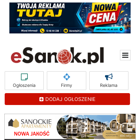
Ogłoszenia
Firmy
Reklama
DODAJ OGŁOSZENIE