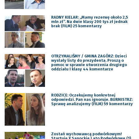
RADNY KIELAR: „Mamy rezerwę około 2,5
mln zł”. Na dwie klasy 200 tys zł jednak
brak (FILM) 25 komentarzy
OTRZYMALIŚMY / GMINA ZAGÓRZ: Dzieci
wysłały listy do prezydenta. Proszą o
pomoc w sprawie utworzenia drugiego
oddziału I klasy 44 komentarze
RODZICE: Oczekujemy konkretnej
odpowiedzi. Pan nas ignoruje. BURMISTRZ:
Sprawę analizujemy (FILM) 59 komentarzy
Zostań wychowawcą podwórkowym!
Startuje X Sanockie Lato Podwórkowe (1)