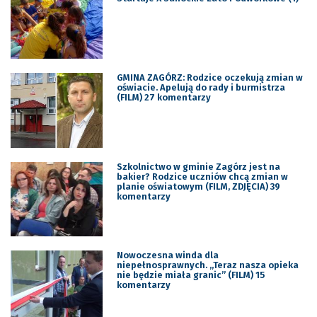
GMINA ZAGÓRZ: Rodzice oczekują zmian w
oświacie. Apelują do rady i burmistrza
(FILM) 27 komentarzy
Szkolnictwo w gminie Zagórz jest na
bakier? Rodzice uczniów chcą zmian w
planie oświatowym (FILM, ZDJĘCIA) 39
komentarzy
Nowoczesna winda dla
niepełnosprawnych. „Teraz nasza opieka
nie będzie miała granic” (FILM) 15
komentarzy