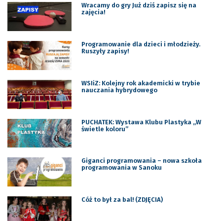
Wracamy do gry Już dziś zapisz się na
zajęcia!
Programowanie dla dzieci i młodzieży.
Ruszyły zapisy!
WSIiZ: Kolejny rok akademicki w trybie
nauczania hybrydowego
PUCHATEK: Wystawa Klubu Plastyka „W
świetle koloru”
Giganci programowania – nowa szkoła
programowania w Sanoku
Cóż to był za bal! (ZDJĘCIA)