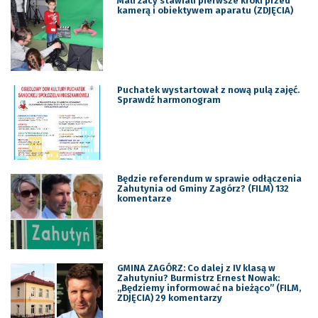
Mali żacy stawiali pierwsze kroki przed
kamerą i obiektywem aparatu (ZDJĘCIA)
Puchatek wystartował z nową pulą zajęć.
Sprawdź harmonogram
Będzie referendum w sprawie odłączenia
Zahutynia od Gminy Zagórz? (FILM) 132
komentarze
GMINA ZAGÓRZ: Co dalej z IV klasą w
Zahutyniu? Burmistrz Ernest Nowak:
„Będziemy informować na bieżąco” (FILM,
ZDJĘCIA) 29 komentarzy