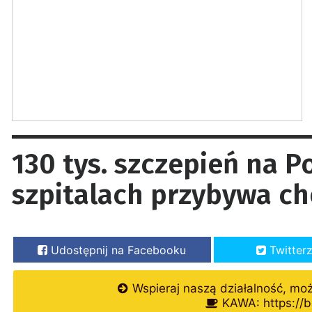
130 tys. szczepień na 
szpitalach przybywa ch
Udostępnij na Facebooku
Twitter
Wspieraj naszą działalność, mo
KAWA: https://b