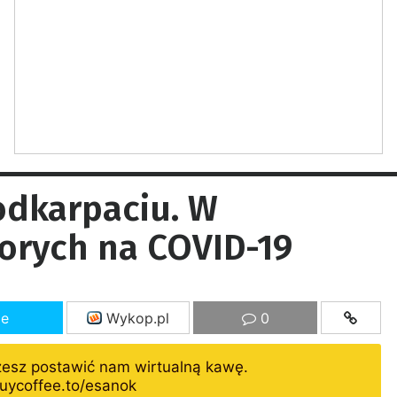
Podkarpaciu. W
orych na COVID-19
ze
Wykop.pl
0
żesz postawić nam wirtualną kawę.
uycoffee.to/esanok