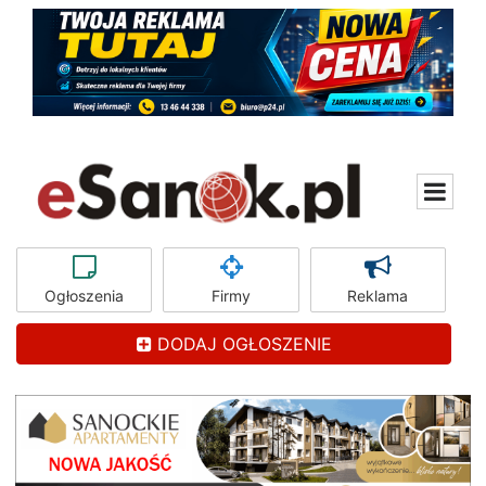
Ogłoszenia
Firmy
Reklama
DODAJ OGŁOSZENIE