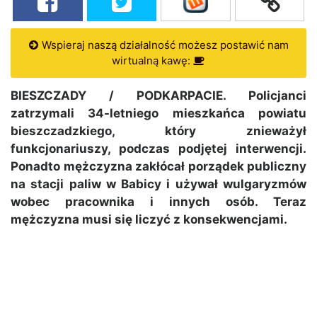
Wspieraj naszą działalność możesz postawić nam
wirtualną kawę:
BIESZCZADY / PODKARPACIE. Policjanci
zatrzymali 34-letniego mieszkańca powiatu
bieszczadzkiego, który znieważył
funkcjonariuszy, podczas podjętej interwencji.
Ponadto mężczyzna zakłócał porządek publiczny
na stacji paliw w Babicy i używał wulgaryzmów
wobec pracownika i innych osób. Teraz
mężczyzna musi się liczyć z konsekwencjami.