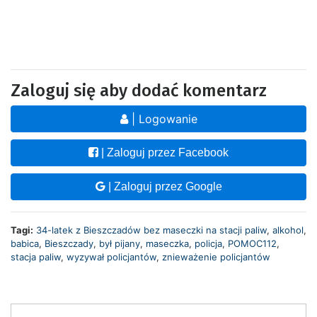
Zaloguj się aby dodać komentarz
| Logowanie
| Zaloguj przez Facebook
| Zaloguj przez Google
Tagi:
34-latek z Bieszczadów bez maseczki na stacji paliw
,
alkohol
,
babica
,
Bieszczady
,
był pijany
,
maseczka
,
policja
,
POMOC112
,
stacja paliw
,
wyzywał policjantów
,
znieważenie policjantów