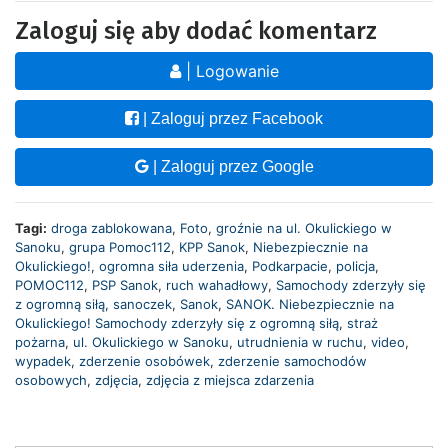
Zaloguj się aby dodać komentarz
| Logowanie
| Zaloguj przez Facebook
| Zaloguj przez Google
Tagi:
droga zablokowana
,
Foto
,
groźnie na ul. Okulickiego w
Sanoku
,
grupa Pomoc112
,
KPP Sanok
,
Niebezpiecznie na
Okulickiego!
,
ogromna siła uderzenia
,
Podkarpacie
,
policja
,
POMOC112
,
PSP Sanok
,
ruch wahadłowy
,
Samochody zderzyły się
z ogromną siłą
,
sanoczek
,
Sanok
,
SANOK. Niebezpiecznie na
Okulickiego! Samochody zderzyły się z ogromną siłą
,
straż
pożarna
,
ul. Okulickiego w Sanoku
,
utrudnienia w ruchu
,
video
,
wypadek
,
zderzenie osobówek
,
zderzenie samochodów
osobowych
,
zdjęcia
,
zdjęcia z miejsca zdarzenia