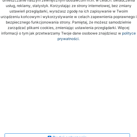
umieszczanie naszym zewnętrznym dostawcom m.in. w celach: świadczenia
usług, reklamy, statystyk. Korzystając ze strony internetowej, bez zmiany
ustawień przeglądarki, wyrażasz zgodę na ich zapisywanie w Twoim
urządzeniu końcowym i wykorzystywanie w celach zapewnienia poprawnego i
bezpiecznego funkcjonowania strony. Pamiętaj, że możesz samodzielnie
zarządzać plikami cookies, zmieniając ustawienia przeglądarki. Więcej
informacji o tym jak przetwarzamy Twoje dane osobowe znajdziesz w
polityce
prywatności.