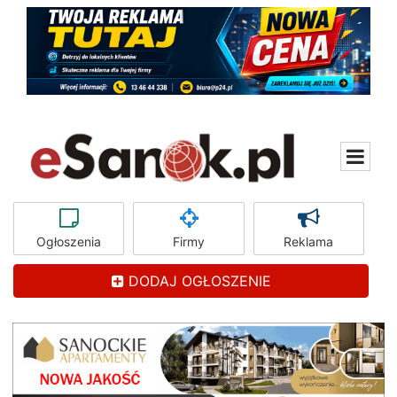
Ogłoszenia
Firmy
Reklama
DODAJ OGŁOSZENIE