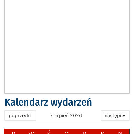
Kalendarz wydarzeń
poprzedni
sierpień 2026
następny
P
W
Ś
C
P
S
N