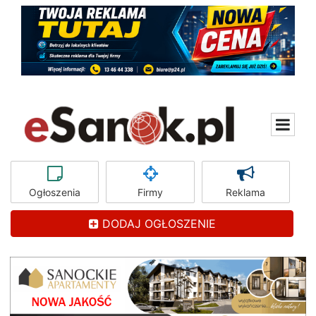
Ogłoszenia
Firmy
Reklama
DODAJ OGŁOSZENIE