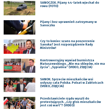
SANOCZEK. Pijany 44-latek wjechał do
rowu (FOTO)
Pijany i bez uprawnień zatrzymany w
Sanoczku
Czy to koniec szans na poszerzenie
Sanoka? Jest rozporządzenie Rady
Ministrów!
Kontrowersyjny wywiad burmistrza
Matuszewskiego. „Nie ma sklepów, nie ma
życia”. „Sypialnia” (VIDEO, ZDJĘCIA)
SANOK. Sprzeciw mieszkańców wsi
usłyszy cała Polska. Polsat w Zabłotcach
(VIDEO, ZDJĘCIA)
Przedstawiciele rządu wyszli do
protestujących. „Czy głos mieszkańców
jest coś wart”? (VIDEO)