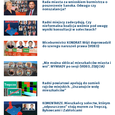
Rada miasta za wnioskiem burmistrza o
poszerzenie Sanoka. Odwaga czy
nonszalancja?
Radni miejscy zadecydują. Czy
nieformalna koalicja weźmie pod uwagę
wyniki konsultacji w sołectwach?
Wiceburmistrz KONDRAT: Wójt doprowadził
do szeregu naruszeń prawa (VIDEO)
„Nie można skłócać mieszkańców miasta i
wsi”. WYWIADY po sesji (VIDEO, ZDJĘCIA)
Radni powiatowi apelują do sumień
rajców miejskich. „Uszanujcie wolę
mieszkańców”
KOMENTARZE. Mieszkańcy sołectw, którym
„odpuszczono” stoją murem za Trepczą,
Bykowcami i Zabłotcami