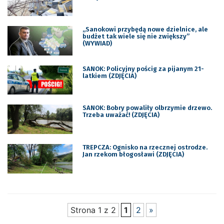
„Sanokowi przybędą nowe dzielnice, ale
budżet tak wiele się nie zwiększy”
(WYWIAD)
SANOK: Policyjny pościg za pijanym 21-
latkiem (ZDJĘCIA)
SANOK: Bobry powaliły olbrzymie drzewo.
Trzeba uważać! (ZDJĘCIA)
TREPCZA: Ognisko na rzecznej ostrodze.
Jan rzekom błogosławi (ZDJĘCIA)
Strona 1 z 2
1
2
»