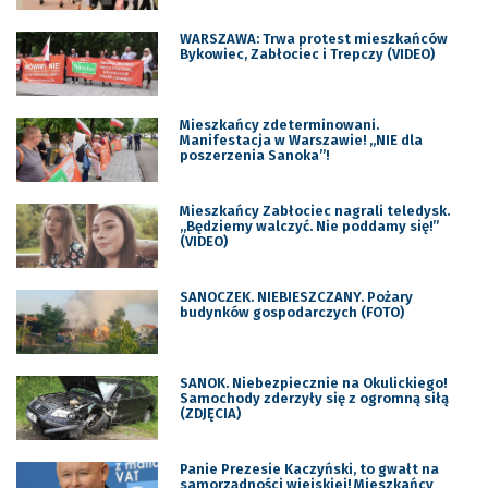
WARSZAWA: Trwa protest mieszkańców
Bykowiec, Zabłociec i Trepczy (VIDEO)
Mieszkańcy zdeterminowani.
Manifestacja w Warszawie! „NIE dla
poszerzenia Sanoka”!
Mieszkańcy Zabłociec nagrali teledysk.
„Będziemy walczyć. Nie poddamy się!”
(VIDEO)
SANOCZEK. NIEBIESZCZANY. Pożary
budynków gospodarczych (FOTO)
SANOK. Niebezpiecznie na Okulickiego!
Samochody zderzyły się z ogromną siłą
(ZDJĘCIA)
Panie Prezesie Kaczyński, to gwałt na
samorządności wiejskiej! Mieszkańcy