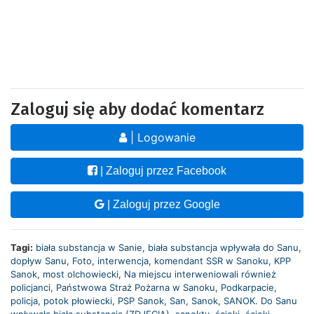
Zaloguj się aby dodać komentarz
| Logowanie
| Zaloguj przez Facebook
| Zaloguj przez Google
Tagi:
biała substancja w Sanie
,
biała substancja wpływała do Sanu
,
dopływ Sanu
,
Foto
,
interwencja
,
komendant SSR w Sanoku
,
KPP
Sanok
,
most olchowiecki
,
Na miejscu interweniowali również
policjanci
,
Państwowa Straż Pożarna w Sanoku
,
Podkarpacie
,
policja
,
potok płowiecki
,
PSP Sanok
,
San
,
Sanok
,
SANOK. Do Sanu