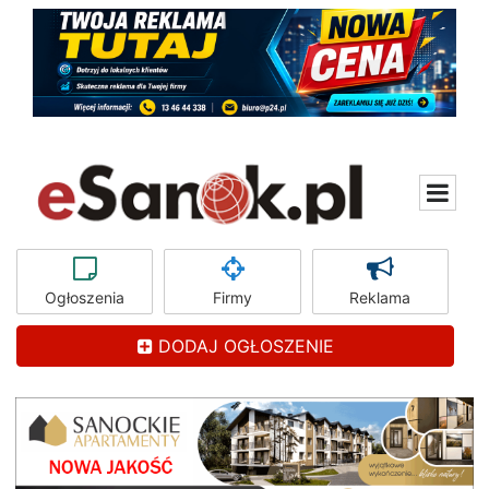
Ogłoszenia
Firmy
Reklama
DODAJ OGŁOSZENIE