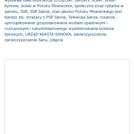
wpływała biała substancja (ZDJĘCIA)
,
sanoktv
,
ścieki
,
ścieki
bytowe
,
ścieki w Potoku Płowieckim
,
społeczna straż rybacka w
sanoku
,
SSR
,
SSR Sanok
,
stan jakości Potoku Płowieckiego jest
bardzo zły
,
strażacy z PSP Sanok
,
Telewizja Sanok
,
tvsanok
,
uporządkowanie gospodarowania wodami opadowymi i
roztopowymi i natychmiastowego wyeliminowania ścieków
bytowych
,
URZĄD MIASTA SANOKA
,
zanieczyszczenia
,
zanieczyszczenie Sanu
,
zdjęcia