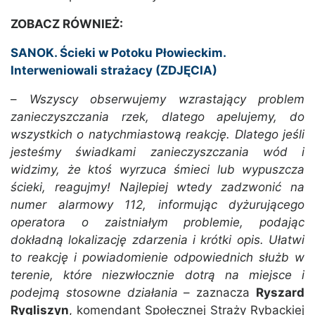
ZOBACZ RÓWNIEŻ:
SANOK. Ścieki w Potoku Płowieckim.
Interweniowali strażacy (ZDJĘCIA)
–
Wszyscy obserwujemy wzrastający problem
zanieczyszczania rzek, dlatego apelujemy, do
wszystkich o natychmiastową reakcję. Dlatego jeśli
jesteśmy świadkami zanieczyszczania wód i
widzimy, że ktoś wyrzuca śmieci lub wypuszcza
ścieki, reagujmy! Najlepiej wtedy zadzwonić na
numer alarmowy 112, informując dyżurującego
operatora o zaistniałym problemie, podając
dokładną lokalizację zdarzenia i krótki opis. Ułatwi
to reakcję i powiadomienie odpowiednich służb w
terenie, które niezwłocznie dotrą na miejsce i
podejmą stosowne działania
– zaznacza
Ryszard
Rygliszyn
, komendant Społecznej Straży Rybackiej