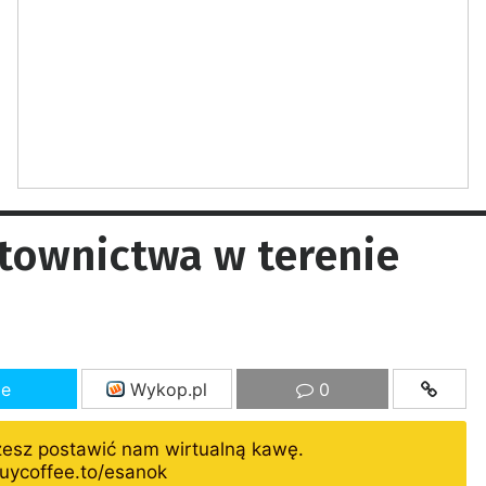
atownictwa w terenie
ze
Wykop.pl
0
żesz postawić nam wirtualną kawę.
uycoffee.to/esanok