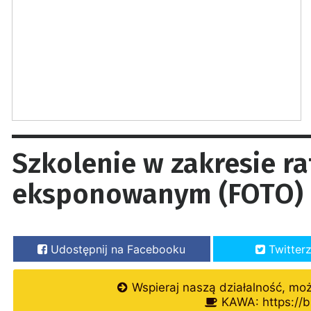
Szkolenie w zakresie r
eksponowanym (FOTO)
Udostępnij na Facebooku
Twitter
Wspieraj naszą działalność, mo
KAWA: https://b