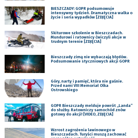
BIESZCZADY: GOPR podsumowuje
intensywny tydzień. Dramatyczna walka o
życie i seria wypadków [ZDJĘCIA]
Skiturowe szkolenie w Bieszczadach.
Mundurowi i ratownicy ćwiczyli akcje w
trudnym terenie [ZDJĘCIA]
Bieszczady zimą nie wybaczają błędów.
Podsumowanie styczniowych akcji GOPR
Góry, narty i pamięć, która nie gaśnie.
Przed nami VIII Memoriał Olka
Ostrowskiego
GOPR Bieszczady melduje powrót „Landa”
do służby. Ratowniczy samochód znów
gotowy do akcji! [VIDEO, ZDJĘCIA]
Wzrost zagrożenia lawinowego w
Bieszczadach. Turyści muszą zachować