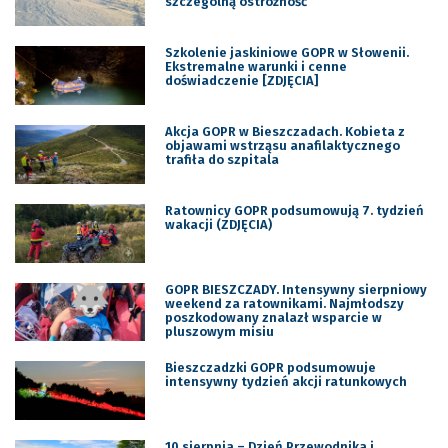
szczególną ostrożność
Szkolenie jaskiniowe GOPR w Słowenii.
Ekstremalne warunki i cenne
doświadczenie [ZDJĘCIA]
Akcja GOPR w Bieszczadach. Kobieta z
objawami wstrząsu anafilaktycznego
trafiła do szpitala
Ratownicy GOPR podsumowują 7. tydzień
wakacji (ZDJĘCIA)
GOPR BIESZCZADY. Intensywny sierpniowy
weekend za ratownikami. Najmłodszy
poszkodowany znalazł wsparcie w
pluszowym misiu
Bieszczadzki GOPR podsumowuje
intensywny tydzień akcji ratunkowych
10 sierpnia – Dzień Przewodnika i