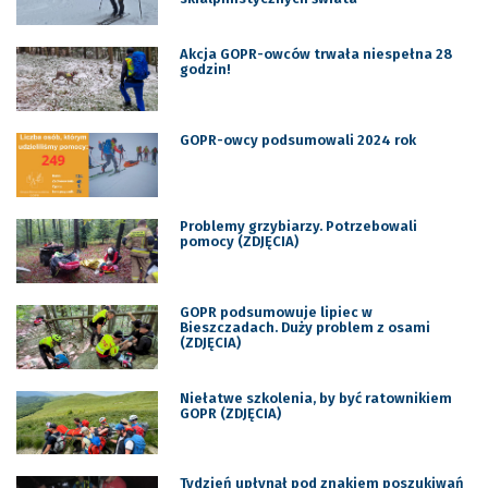
Akcja GOPR-owców trwała niespełna 28
godzin!
GOPR-owcy podsumowali 2024 rok
Problemy grzybiarzy. Potrzebowali
pomocy (ZDJĘCIA)
GOPR podsumowuje lipiec w
Bieszczadach. Duży problem z osami
(ZDJĘCIA)
Niełatwe szkolenia, by być ratownikiem
GOPR (ZDJĘCIA)
Tydzień upłynął pod znakiem poszukiwań