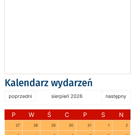
Kalendarz wydarzeń
poprzedni
sierpień 2026
następny
P
W
Ś
C
P
S
N
27
28
29
30
31
1
2