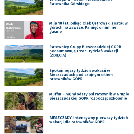
Ratownika Górskiego
Mija 10 lat, odkąd Olek Ostrowski został w
górach na zawsze. Pamięć o nim nie
gaśnie
Ratownicy Grupy Bieszczadzkiej GOPR
podsumowują trzeci tydzień wakacji
(ZDJĘCIA)
Spokojniejszy tydzień wakacji w
Bieszczadach pod czujnym okiem
ratowników GOPR
Muffin – najmłodszy psi ratownik w Grupie
Bieszczadzkiej GOPR rozpoczął szkolenie
BIESZCZADY. Intensywny pierwszy tydzień
wakacji dla ratowników GOPR