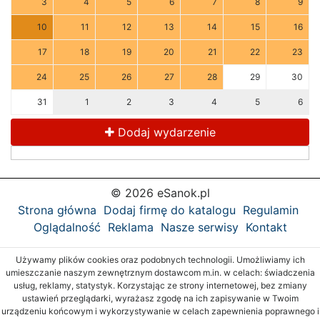
3
4
5
6
7
8
9
10
11
12
13
14
15
16
17
18
19
20
21
22
23
24
25
26
27
28
29
30
31
1
2
3
4
5
6
Dodaj wydarzenie
© 2026 eSanok.pl
Strona główna
Dodaj firmę do katalogu
Regulamin
Oglądalność
Reklama
Nasze serwisy
Kontakt
Używamy plików cookies oraz podobnych technologii. Umożliwiamy ich
umieszczanie naszym zewnętrznym dostawcom m.in. w celach: świadczenia
usług, reklamy, statystyk. Korzystając ze strony internetowej, bez zmiany
ustawień przeglądarki, wyrażasz zgodę na ich zapisywanie w Twoim
urządzeniu końcowym i wykorzystywanie w celach zapewnienia poprawnego i