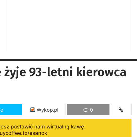
 żyje 93-letni kierowca
ze
Wykop.pl
0
żesz postawić nam wirtualną kawę.
uycoffee.to/esanok