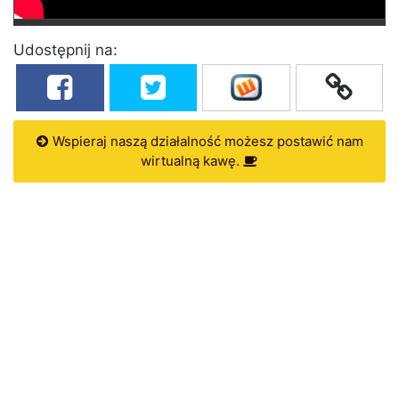
Udostępnij na:
Wspieraj naszą działalność możesz postawić nam
wirtualną kawę.