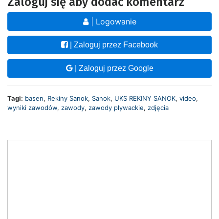
Zaloguj się aby dodać komentarz
| Logowanie
| Zaloguj przez Facebook
| Zaloguj przez Google
Tagi:
basen
,
Rekiny Sanok
,
Sanok
,
UKS REKINY SANOK
,
video
,
wyniki zawodów
,
zawody
,
zawody pływackie
,
zdjęcia