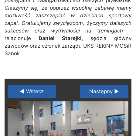
postępami i zaangażowaniem naszych pływaków.
Cieszymy się, że poprzez wspólną zabawę mamy
możliwość zaszczepiać w dzieciach sportowy
zapał. Gratulujemy zwycięzcom, życzymy dalszych
sukcesów oraz wytrwałości na treningach
–
relacjonuje
Daniel Starejki
, sędzia główny
zawodów oraz członek zarządu UKS REKINY MOSiR
Sanok.
◄ Wstecz
Następny ►