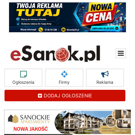
Ogłoszenia
Firmy
Reklama
DODAJ OGŁOSZENIE