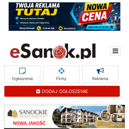
Ogłoszenia
Firmy
Reklama
DODAJ OGŁOSZENIE