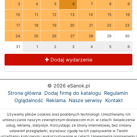
3
4
5
6
7
8
9
10
11
12
13
14
15
16
17
18
19
20
21
22
23
24
25
26
27
28
29
30
31
1
2
3
4
5
6
Dodaj wydarzenie
© 2026 eSanok.pl
Strona główna
Dodaj firmę do katalogu
Regulamin
Oglądalność
Reklama
Nasze serwisy
Kontakt
Używamy plików cookies oraz podobnych technologii. Umożliwiamy ich
umieszczanie naszym zewnętrznym dostawcom m.in. w celach: świadczenia
usług, reklamy, statystyk. Korzystając ze strony internetowej, bez zmiany
ustawień przeglądarki, wyrażasz zgodę na ich zapisywanie w Twoim
urządzeniu końcowym i wykorzystywanie w celach zapewnienia poprawnego i