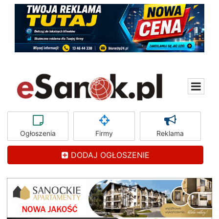
Ogłoszenia
Firmy
Reklama
DODAJ OGŁOSZENIE