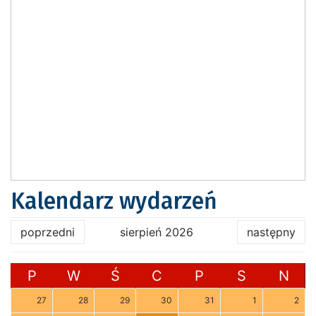
Kalendarz wydarzeń
poprzedni
sierpień 2026
następny
P
W
Ś
C
P
S
N
27
28
29
30
31
1
2