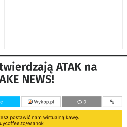
twierdzają ATAK na
FAKE NEWS!
ze
Wykop.pl
0
żesz postawić nam wirtualną kawę.
uycoffee.to/esanok