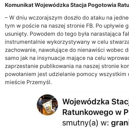
Komunikat Wojewódzka Stacja Pogotowia Rat
– W dniu wczorajszym doszło do ataku na jedn
tym w poście na naszej stronie FB. Po upływie g
usunięty. Powodem do tego była narastająca fala
instrumentalnie wykorzystywany w celu stwarza
zachowanie, nawołujące do nienawiści wobec d
samo jak na insynuacje mające na celu wprowadz
zaprzestanie publikowania na naszej stronie k
powołaniem jest udzielanie pomocy wszystkim 
mieście Przemyśl.