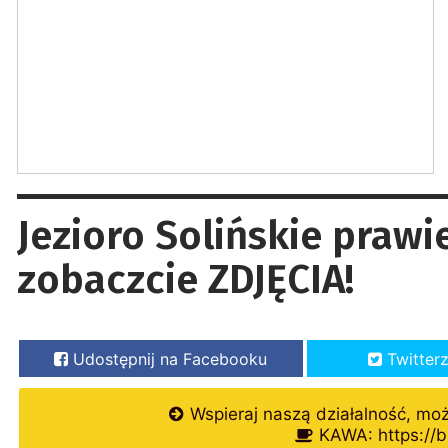
Jezioro Solińskie prawi
zobaczcie ZDJĘCIA!
Udostępnij na Facebooku
Twitter
Wspieraj naszą działalność, mo
KAWA: https://b