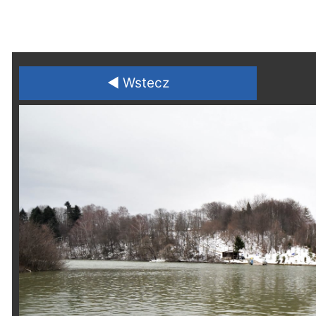
◄ Wstecz