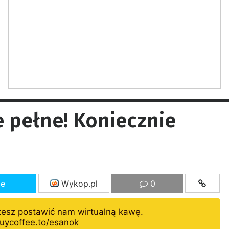
e pełne! Koniecznie
ze
Wykop.pl
0
żesz postawić nam wirtualną kawę.
uycoffee.to/esanok