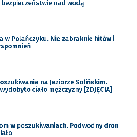
 bezpieczeństwie nad wodą
 w Polańczyku. Nie zabraknie hitów i
wspomnień
szukiwania na Jeziorze Solińskim.
 wydobyto ciało mężczyzny [ZDJĘCIA]
łom w poszukiwaniach. Podwodny dron
iało