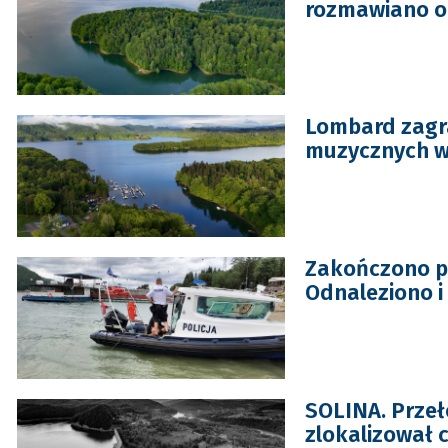
rozmawiano o
Lombard zagra
muzycznych 
Zakończono po
Odnaleziono i
SOLINA. Prze
zlokalizował c