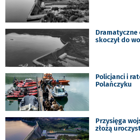
Dramatyczne c
skoczył do wo
Policjanci i 
Polańczyku
Przysięga wojs
złożą uroczys